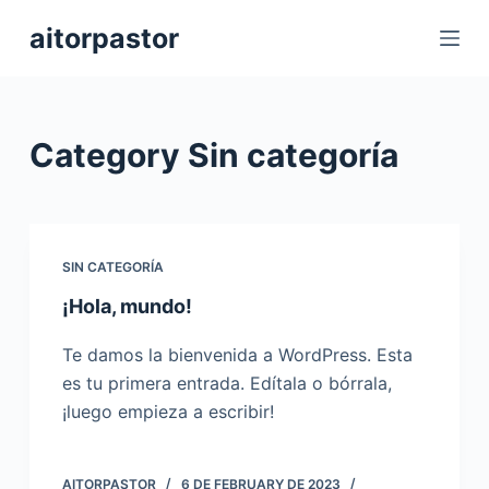
S
aitorpastor
k
i
p
t
Category
Sin categoría
o
c
o
n
SIN CATEGORÍA
t
¡Hola, mundo!
e
n
Te damos la bienvenida a WordPress. Esta
t
es tu primera entrada. Edítala o bórrala,
¡luego empieza a escribir!
AITORPASTOR
6 DE FEBRUARY DE 2023